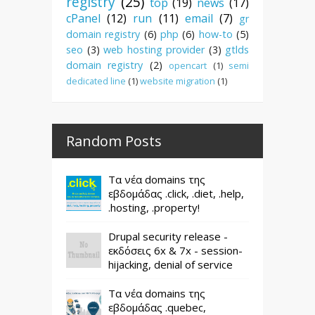
registry
(25)
top
(19)
news
(17)
cPanel
(12)
run
(11)
email
(7)
gr
domain registry
(6)
php
(6)
how-to
(5)
seo
(3)
web hosting provider
(3)
gtlds
domain registry
(2)
opencart
(1)
semi
dedicated line
(1)
website migration
(1)
Random Posts
Τα νέα domains της
εβδομάδας .click, .diet, .help,
.hosting, .property!
Drupal security release -
εκδόσεις 6x & 7x - session-
hijacking, denial of service
Τα νέα domains της
εβδομάδας .quebec,