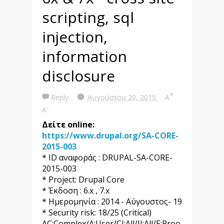
scripting, sql
injection,
information
disclosure
+
Reply
Αυγούστου 20, 2015
A
-
A
Δείτε online:
https://www.drupal.org/SA-CORE-
2015-003
* ID αναφοράς : DRUPAL-SA-CORE-
2015-003
* Project: Drupal Core
* Έκδοση : 6.x , 7.x
* Ημερομηνία : 2014 - Αύγουστος- 19
* Security risk: 18/25 (Critical)
AC:Complex/A:User/CI:All/II:All/E:Proo