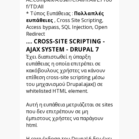
f/TD:All
* Τύπος Ευπάθειας :
Πολλαπλές
ευπάθειες
, Cross Site Scripting,
Access bypass, SQL Injection, Open
Redirect
.... CROSS-SITE SCRIPTING -
AJAX SYSTEM - DRUPAL 7
Έχει διαπιστωθεί η ύπαρξη
ευπάθειας η οποία επιτρέπει σε
κακόβουλους χρήστες να κάνουν
επίθεση cross-site scripting μέσω
του μηχανισμού Drupal.ajax() σε
whitelisted HTML element.
Αυτή η ευπάθεια μετριάζεται σε sites
που δεν επιτρέπουν σε μη
έμπιστους χρήστες να παράγουν
html.
Η core έκδοση του Drupal 6 δεν έχει