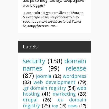
μου με το Blog που έχω αναρτημένο
στο Blogger?
Η υπηρεσία blogger.com δίνει σε όλους τη
δυνατότητα να δημιουργήσουν το δικό
τους προσωπικό ιστολόγιο (blog). Για να
δημιουργήσετε και εσε...
Labels
security
(158)
domain
names
(99)
release
(87)
joomla
(82)
wordpress
(82)
web development
(79)
.gr domain registry
(54)
web
hosting
(41)
marketing
(28)
drupal
(26)
.eu domain
registry
(25)
top
(19)
news
(17)