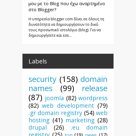
μου με το Blog που έχω αναρτημένο
στο Blogger?
Η υπηρεσία blogger.com δίνει σε όλους τη
δυνατότητα να δημιουργήσουν το δικό
τους προσωπικό ιστολόγιο (blog). Για να
δημιουργήσετε και εσε...
Labels
security
(158)
domain
names
(99)
release
(87)
joomla
(82)
wordpress
(82)
web development
(79)
.gr domain registry
(54)
web
hosting
(41)
marketing
(28)
drupal
(26)
.eu domain
registry
(25)
top
(19)
news
(17)