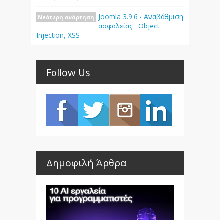
Joomla 3.9.6 - Αναβάθμιση
Νεότερη ανάρτηση
ασφαλείας - Object
Injection, XSS
Follow Us
Δημοφιλή Άρθρα