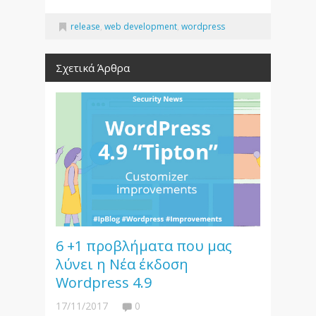
release
,
web development
,
wordpress
Σχετικά Άρθρα
6 +1 προβλήματα που μας
λύνει η Νέα έκδοση
Wordpress 4.9
17/11/2017
0