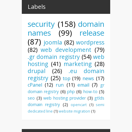
Labels
security
(158)
domain
names
(99)
release
(87)
joomla
(82)
wordpress
(82)
web development
(79)
.gr domain registry
(54)
web
hosting
(41)
marketing
(28)
drupal
(26)
.eu domain
registry
(25)
top
(19)
news
(17)
cPanel
(12)
run
(11)
email
(7)
gr
domain registry
(6)
php
(6)
how-to
(5)
seo
(3)
web hosting provider
(3)
gtlds
domain registry
(2)
opencart
(1)
semi
dedicated line
(1)
website migration
(1)