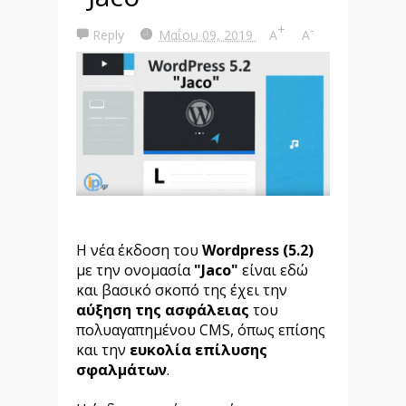
+
-
Reply
Μαΐου 09, 2019
A
A
Η νέα έκδοση του
Wordpress (5.2)
με την ονομασία
"Jaco"
είναι εδώ
και βασικό σκοπό της έχει την
αύξηση της ασφάλειας
του
πολυαγαπημένου CMS, όπως επίσης
και την
ευκολία επίλυσης
σφαλμάτων
.