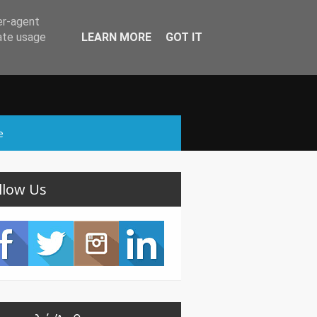
er-agent
rate usage
LEARN MORE
GOT IT
e
llow Us