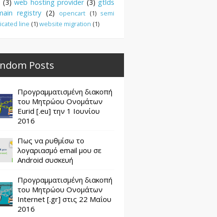
(3)
web hosting provider
(3)
gtlds
ain registry
(2)
opencart
(1)
semi
icated line
(1)
website migration
(1)
ndom Posts
Προγραμματισμένη διακοπή
του Μητρώου Ονομάτων
Eurid [.eu] την 1 Ιουνίου
2016
Πως να ρυθμίσω το
λογαριασμό email μου σε
Android συσκευή
Προγραμματισμένη διακοπή
του Μητρώου Ονομάτων
Internet [.gr] στις 22 Μαΐου
2016