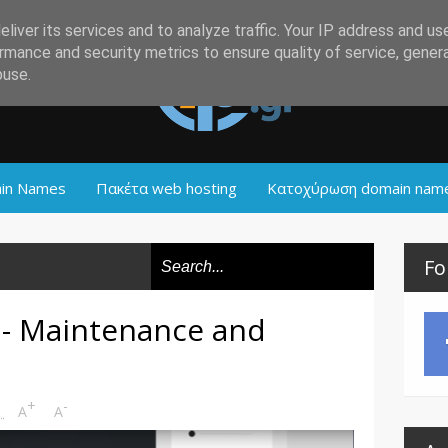
liver its services and to analyze traffic. Your IP address and us
rmance and security metrics to ensure quality of service, gene
buse.
in Names
Πακέτα web hosting
Κατοχύρωση domain nam
Fo
 - Maintenance and
+
-
9
A
A