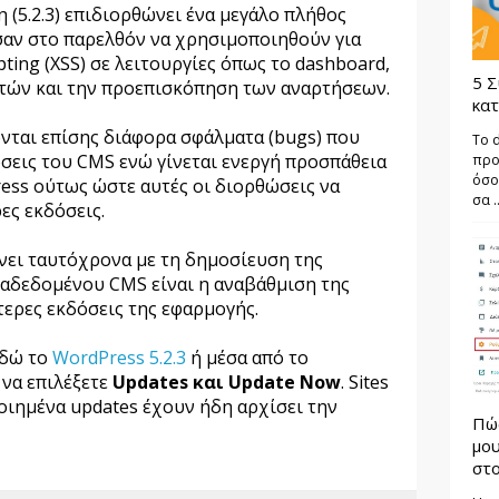
 (5.2.3) επιδιορθώνει ένα μεγάλο πλήθος
αν στο παρελθόν να χρησιμοποιηθούν για
ipting (XSS) σε λειτουργίες όπως το dashboard,
5 Σ
τών και την προεπισκόπηση των αναρτήσεων.
κατ
νται επίσης διάφορα σφάλματα (bugs) που
Το 
σεις του CMS ενώ γίνεται ενεργή προσπάθεια
προ
όσο
ess ούτως ώστε αυτές οι διορθώσεις να
σα ..
ες εκδόσεις.
νει ταυτόχρονα με τη δημοσίευση της
ιαδεδομένου CMS είναι η αναβάθμιση της
τερες εκδόσεις της εφαρμογής.
εδώ το
WordPress 5.2.3
ή μέσα από το
να επιλέξετε
Updates και Update Now
. Sites
ιημένα updates έχουν ήδη αρχίσει την
Πώ
μου
στο