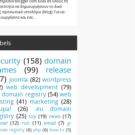
πηρεσία blogger.com δίνει σε όλους τη
ατότητα να δημιουργήσουν το δικό
ς προσωπικό ιστολόγιο (blog). Για να
ουργήσετε και εσε...
bels
curity
(158)
domain
ames
(99)
release
7)
joomla
(82)
wordpress
2)
web development
(79)
r domain registry
(54)
web
sting
(41)
marketing
(28)
upal
(26)
.eu domain
gistry
(25)
top
(19)
news
(17)
anel
(12)
run
(11)
email
(7)
gr
ain registry
(6)
php
(6)
how-to
(5)