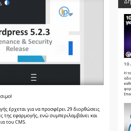
Δη
10 
Η τε
αδι
καθ
φορ
Επεκ
έσιμο!
γής έρχεται για να προσφέρει 29 διορθώσεις
ες της εφαρμογής, ενώ συμπεριλαμβάνει και
ια του CMS.