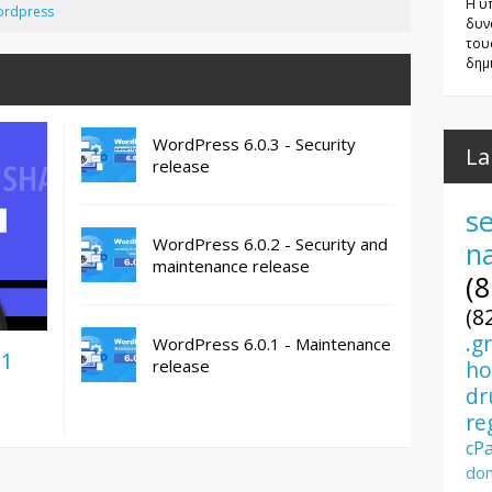
Η υ
ordpress
δυν
του
δημι
WordPress 6.0.3 - Security
La
release
se
WordPress 6.0.2 - Security and
n
maintenance release
(8
(8
.g
WordPress 6.0.1 - Maintenance
.1
release
ho
dr
re
cP
dom