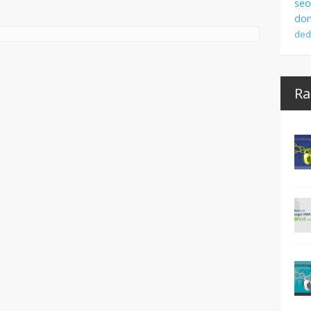
seo
dom
ded
Ra