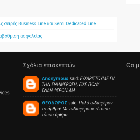
ις σειρές Business Line και Semi Dedicated Line
ναβάθμιση ασφαλείας
Σχόλια επισκεπτών
Θα μ
Anonymous
said:
ΕΥΧΑΡΙΣΤΟΥΜΕ ΓΙΑ
ΤΗΝ ΕΝΗΜΕΡΩΣΗ, ΕΙΧΕ ΠΟΛΥ
ΕΝΔΙΑΦΕΡΟΝ.ΔΜ
ices
ΘΕΟΔΩΡΟΣ
said:
Πολύ ενδιαφέρον
το άρθρο! Με ενδιαφέρουν τέτοιου
τύπου άρθρα