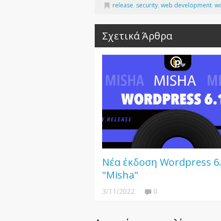
release
,
security
,
web development
,
w
Σχετικά Άρθρα
Νέα έκδοση Wordpress 6
"Misha"
3/11/2022
0