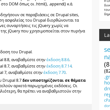
Η υ
το DOM όπως οι .html(), .append() κ.ά.
δυν
του
δημι
οδηγήσουν σε παραβιάσεις σε Drupal sites,
ση ασφαλείας του Drupal διορθώνονται τα
ες συναρτήσεις τις jQuery χωρίς να
η της jQuery που χρησιμοποείται στον πυρήνα
La
se
έκδοση του
Drupal.
n
al
8.8
,
αναβαθμίστε στην
έκδοση 8.8.6
.
(8
al
8.7
,
αναβαθμίστε στην
έκδοση 8.7.14
.
(8
al
7
,
αναβαθμίστε στην
έκδοση 7.70
.
.g
ου
Drupal 8.7
δεν υποστηρίζονται σε θέματα
ho
τελούν αρκετά παρωχημένες εκδόσεις. Οι
dr
αλιότερη, θα πρέπει να αναβαθμιστούν στην
re
cP
dom