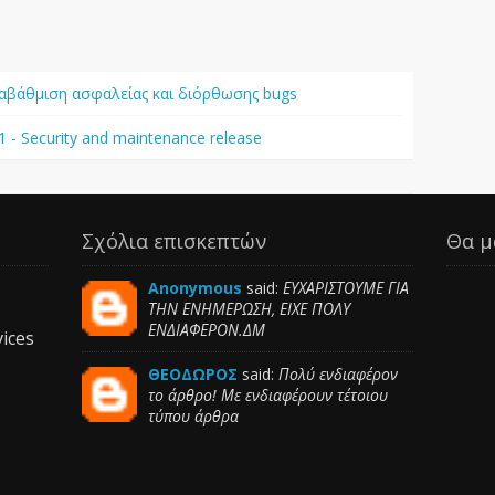
Αναβάθμιση ασφαλείας και διόρθωσης bugs
1 - Security and maintenance release
Σχόλια επισκεπτών
Θα μ
Anonymous
said:
ΕΥΧΑΡΙΣΤΟΥΜΕ ΓΙΑ
ΤΗΝ ΕΝΗΜΕΡΩΣΗ, ΕΙΧΕ ΠΟΛΥ
ΕΝΔΙΑΦΕΡΟΝ.ΔΜ
ices
ΘΕΟΔΩΡΟΣ
said:
Πολύ ενδιαφέρον
το άρθρο! Με ενδιαφέρουν τέτοιου
τύπου άρθρα