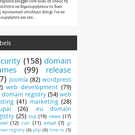
πηρεσία blogger.com δίνει σε όλους τη
ατότητα να δημιουργήσουν το δικό
ς προσωπικό ιστολόγιο (blog). Για να
ουργήσετε και εσε...
bels
curity
(158)
domain
ames
(99)
release
7)
joomla
(82)
wordpress
2)
web development
(79)
r domain registry
(54)
web
sting
(41)
marketing
(28)
upal
(26)
.eu domain
gistry
(25)
top
(19)
news
(17)
anel
(12)
run
(11)
email
(7)
gr
ain registry
(6)
php
(6)
how-to
(5)