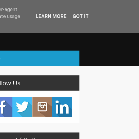
er-agent
rate usage
LEARN MORE
GOT IT
e
llow Us