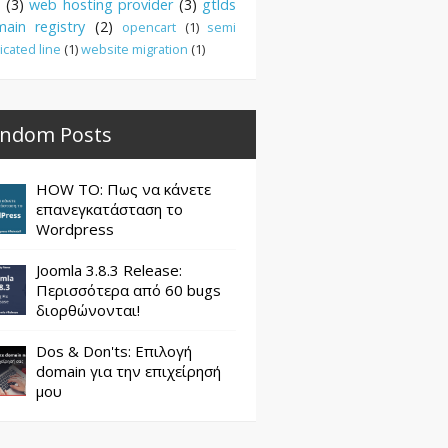
(3)
web hosting provider
(3)
gtlds
ain registry
(2)
opencart
(1)
semi
icated line
(1)
website migration
(1)
ndom Posts
HOW TO: Πως να κάνετε
επανεγκατάσταση το
Wordpress
Joomla 3.8.3 Release:
Περισσότερα από 60 bugs
διορθώνονται!
Dos & Don'ts: Επιλογή
domain για την επιχείρησή
μου