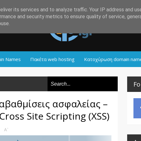
liver its services and to analyze traffic. Your IP address and us
rmance and security metrics to ensure quality of service, gene
buse.
in Names
Πακέτα web hosting
Κατοχύρωση domain nam
Fo
ναβαθμίσεις ασφαλείας –
Cross Site Scripting (XSS)
-
A