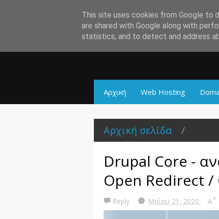
This site uses cookies from Google to de
are shared with Google along with perfo
statistics, and to detect and address a
Αρχική
Web Hosting
Doma
Αρχική σελίδα
/
Drupal Core - α
Open Redirect / 
+
Reply
Μαΐου 21, 2020
A