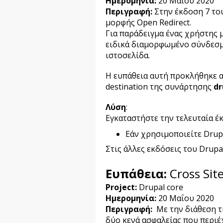
Ημερομηνία:
20
Μαΐου 2020
Περιγραφή:
Στην έκδοση 7 τ
μορφής
Open Redirect.
Για παράδειγμα ένας χρήστης μ
ειδικά διαμορφωμένο σύνδεσ
ιστοσελίδα.
Η ευπάθεια αυτή προκλήθηκε α
destination
της συνάρτησης
dr
Λύση
:
Εγκαταστήστε την τελευταία 
Εάν χρησιμοποιείτε
Drup
Στις άλλες εκδόσεις του
Drupa
Ευπάθεια:
Cross Site
Project:
Drupal core
Ημερομηνία:
20
Μαΐου 2020
Περιγραφή:
Με την διάθεση τ
δύο κενά ασφαλείας που περιέ