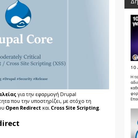
Δη
10 
Η τε
αδι
καθ
φορ
αλείας
για την εφαρμογή
Drupal
Επεκ
τητα που την υποστηρίζει,
με στόχο τη
ου
Open Redirect
και
Cross Site Scripting
.
irect