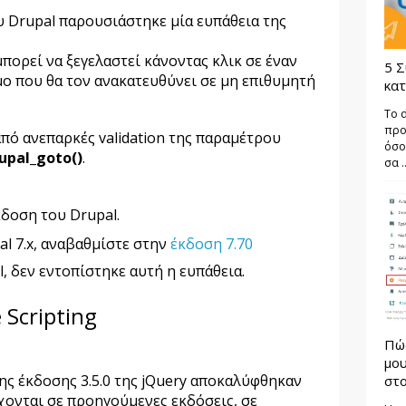
ου
Drupal
παρουσιάστηκε μία ευπάθεια της
πορεί να ξεγελαστεί κάνοντας κλικ σε έναν
5 Σ
μο
που θα τον ανακατευθύνει σε μη επιθυμητή
κατ
Το 
προ
πό ανεπαρκές validation της παραμέτρου
όσο
upal_goto()
.
σα ..
έκδοση του
Drupal.
al
7.x
,
αναβαθμίστε στην
έκδοση 7.70
l,
δεν εντοπίστηκε αυτή η ευπάθεια.
 Scripting
Πώ
μου
ης έκδοσης 3.5.0 της jQuery αποκαλύφθηκαν
στο
χονται σε προηγούμενες εκδόσεις, σε