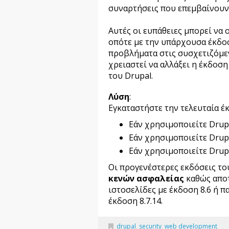
συναρτήσεις που επεμβαίνουν σ
Αυτές οι ευπάθειες μπορεί να 
οπότε με την υπάρχουσα έκδο
προβλήματα στις συσχετιζόμεν
χρειαστεί να αλλάξει η έκδοσ
του Drupal.
Λύση
:
Εγκαταστήστε την τελευταία 
Εάν χρησιμοποιείτε
Drup
Εάν χρησιμοποιείτε
Drup
Εάν χρησιμοποιείτε
Drup
Οι προγενέστερες εκδόσεις τ
κενών ασφαλείας
καθώς απο
ιστοσελίδες με έκδοση
8.6
ή π
έκδοση 8.7.14.
drupal
,
security
,
web development