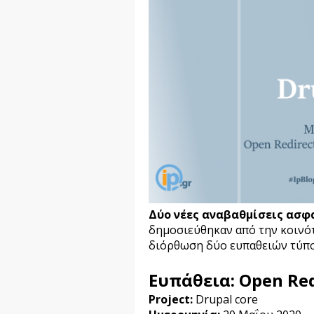
Δύο νέες αναβαθμίσεις ασφ
δημοσιεύθηκ
αν
από
την κοινό
διόρθωση
δύο ευπαθειών τύπ
Ευπάθεια: Open Red
Project:
Drupal core