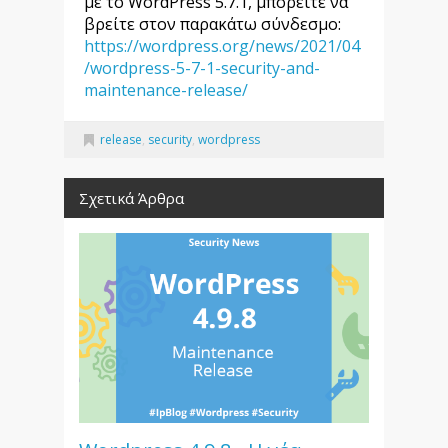
με το WordPress 5.7.1, μπορείτε να
βρείτε στον παρακάτω σύνδεσμο:
https://wordpress.org/news/2021/04
/wordpress-5-7-1-security-and-
maintenance-release/
release
,
security
,
wordpress
Σχετικά Άρθρα