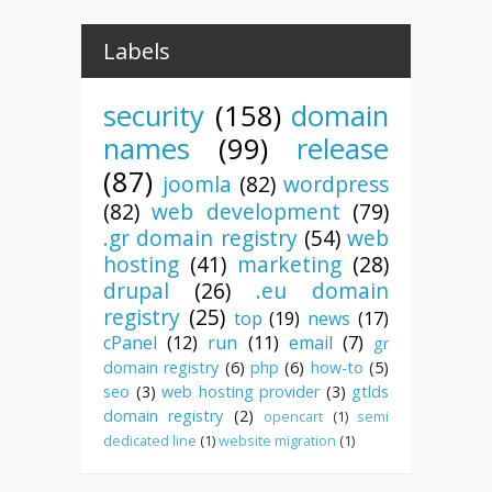
Labels
security
(158)
domain
names
(99)
release
(87)
joomla
(82)
wordpress
(82)
web development
(79)
.gr domain registry
(54)
web
hosting
(41)
marketing
(28)
drupal
(26)
.eu domain
registry
(25)
top
(19)
news
(17)
cPanel
(12)
run
(11)
email
(7)
gr
domain registry
(6)
php
(6)
how-to
(5)
seo
(3)
web hosting provider
(3)
gtlds
domain registry
(2)
opencart
(1)
semi
dedicated line
(1)
website migration
(1)