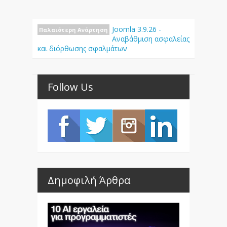
Joomla 3.9.26 -
Παλαιότερη Ανάρτηση
Αναβάθμιση ασφαλείας
και διόρθωσης σφαλμάτων
Follow Us
Δημοφιλή Άρθρα