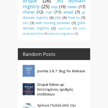
drupal
(26)
.eu domain
registry
(25)
top
(19)
news
(17)
cPanel
(12)
run
(11)
email
(7)
gr
domain registry
(6)
php
(6)
how-to
(5)
seo
(3)
web hosting provider
(3)
gtlds
domain registry
(2)
opencart
(1)
semi
dedicated line
(1)
website migration
(1)
Random Posts
Joomla 3.8.7: Bug Fix Release
Drupal follow up:
Εκτεταμένος αριθμός
επιθέσεων
Χρόνια Πολλά από την