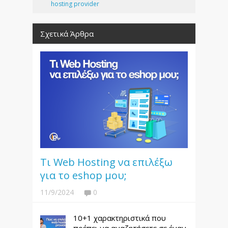
hosting provider
Σχετικά Άρθρα
Τι Web Hosting να επιλέξω
για το eshop μου;
11/9/2024
0
10+1 χαρακτηριστικά που