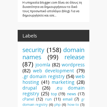
Η υπηρεσία blogger.com δίνει σε όλους τη
δυνατότητα να δημιουργήσουν το δικό
τους προσωπικό ιστολόγιο (blog). Για να
δημιουργήσετε και εσε...
Labels
security
(158)
domain
names
(99)
release
(87)
joomla
(82)
wordpress
(82)
web development
(79)
.gr domain registry
(54)
web
hosting
(41)
marketing
(28)
drupal
(26)
.eu domain
registry
(25)
top
(19)
news
(17)
cPanel
(12)
run
(11)
email
(7)
gr
domain registry
(6)
php
(6)
how-to
(5)