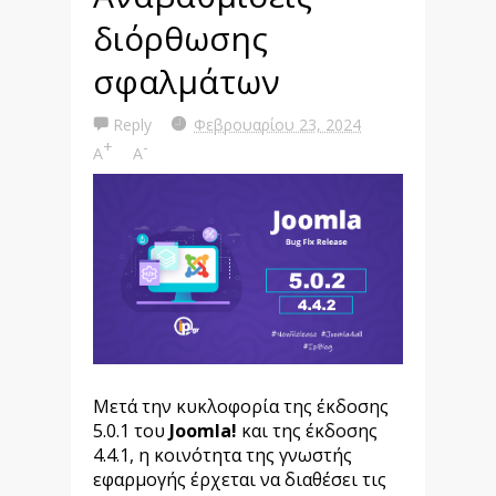
διόρθωσης
σφαλμάτων
Reply
Φεβρουαρίου 23, 2024
+
-
A
A
Μετά την κυκλοφορία της έκδοσης
5.0.1 του
Joomla!
και της έκδοσης
4.4.1, η κοινότητα της γνωστής
εφαρμογής έρχεται να διαθέσει τις