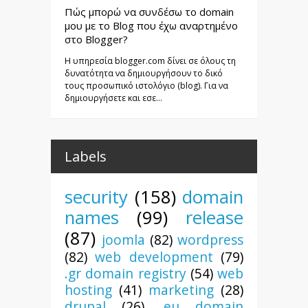
Πώς μπορώ να συνδέσω το domain
μου με το Blog που έχω αναρτημένο
στο Blogger?
Η υπηρεσία blogger.com δίνει σε όλους τη
δυνατότητα να δημιουργήσουν το δικό
τους προσωπικό ιστολόγιο (blog). Για να
δημιουργήσετε και εσε...
Labels
security
(158)
domain
names
(99)
release
(87)
joomla
(82)
wordpress
(82)
web development
(79)
.gr domain registry
(54)
web
hosting
(41)
marketing
(28)
drupal
(26)
.eu domain