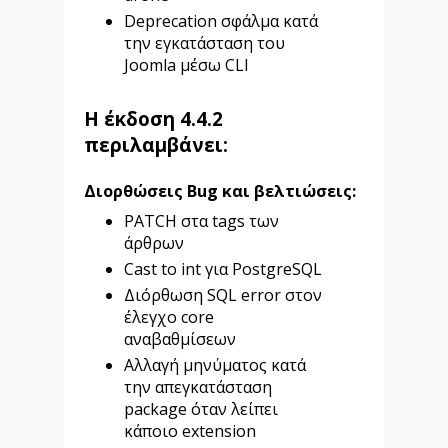
Deprecation σφάλμα κατά
την εγκατάσταση του
Joomla μέσω CLI
Η έκδοση
4.4.2
περιλαμβάνει:
Διορθώσεις Bug και βελτιώσεις:
PATCH στα tags των
άρθρων
Cast to int για PostgreSQL
Διόρθωση SQL error στον
έλεγχο core
αναβαθμίσεων
Αλλαγή μηνύματος κατά
την απεγκατάσταση
package όταν λείπει
κάποιο extension