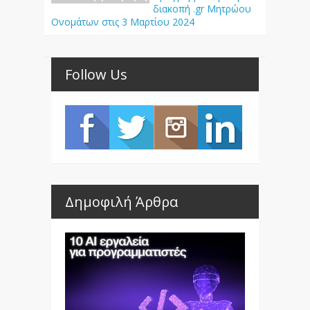
διακοπή .gr Μητρώου
Ονομάτων στις 3 Μαρτίου 2024
Follow Us
Δημοφιλή Άρθρα