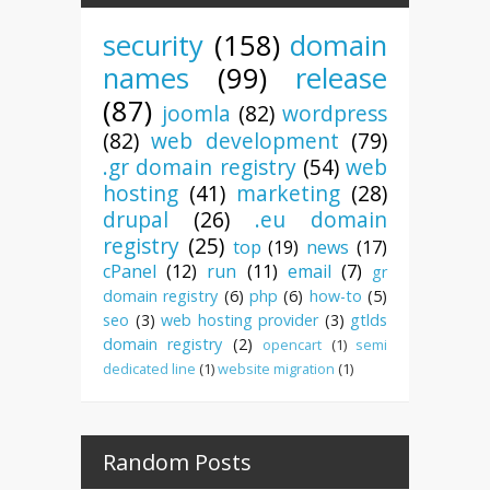
security
(158)
domain
names
(99)
release
(87)
joomla
(82)
wordpress
(82)
web development
(79)
.gr domain registry
(54)
web
hosting
(41)
marketing
(28)
drupal
(26)
.eu domain
registry
(25)
top
(19)
news
(17)
cPanel
(12)
run
(11)
email
(7)
gr
domain registry
(6)
php
(6)
how-to
(5)
seo
(3)
web hosting provider
(3)
gtlds
domain registry
(2)
opencart
(1)
semi
dedicated line
(1)
website migration
(1)
Random Posts