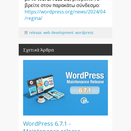
βρείτε στον παρακάτω σύνδεσμο:
https://wordpress.org/news/2024/04
/regina/
release
,
web development
,
wordpress
Σχετικά Άρθρα
WordPress 6.7.1 -