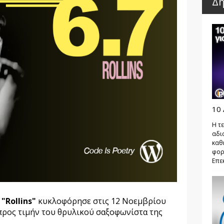
Δη
10 
Η τε
αδι
καθ
φορ
Επεκ
α
"Rollins"
κυκλοφόρησε στις 12 Νοεμβρίου
 προς τιμήν του θρυλικού σαξοφωνίστα της