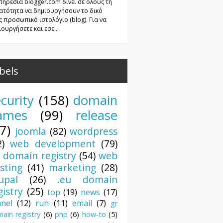
πηρεσία blogger.com δίνει σε όλους τη
ατότητα να δημιουργήσουν το δικό
ς προσωπικό ιστολόγιο (blog). Για να
ουργήσετε και εσε...
bels
curity
(158)
domain
ames
(99)
release
7)
joomla
(82)
wordpress
2)
web development
(79)
r domain registry
(54)
web
sting
(41)
marketing
(28)
upal
(26)
.eu domain
gistry
(25)
top
(19)
news
(17)
anel
(12)
run
(11)
email
(7)
gr
ain registry
(6)
php
(6)
how-to
(5)