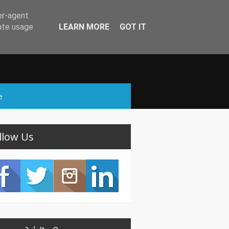
er-agent
rate usage
LEARN MORE
GOT IT
e
llow Us