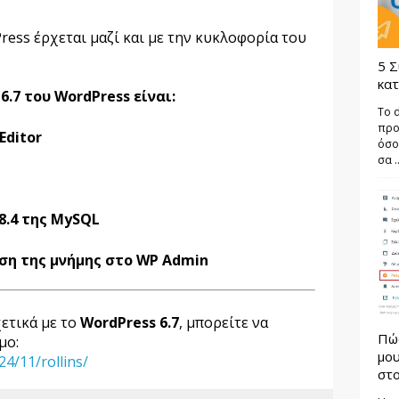
ress έρχεται μαζί και με την κυκλοφορία του
5 Σ
κατ
6.7 του WordPress είναι:
Το 
προ
Editor
όσο
σα ..
8.4 της MySQL
ση της μνήμης στο WP Admin
ετικά με το
WordPress 6.7
, μπορείτε να
Πώ
μο:
μου
4/11/rollins/
στο