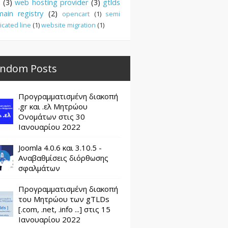
(3)
web hosting provider
(3)
gtlds
ain registry
(2)
opencart
(1)
semi
icated line
(1)
website migration
(1)
ndom Posts
Προγραμματισμένη διακοπή
.gr και .ελ Μητρώου
Ονομάτων στις 30
Ιανουαρίου 2022
Joomla 4.0.6 και 3.10.5 -
Αναβαθμίσεις διόρθωσης
σφαλμάτων
Προγραμματισμένη διακοπή
του Μητρώου των gTLDs
[.com, .net, .info ...] στις 15
Ιανουαρίου 2022