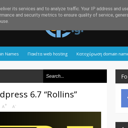
liver its services and to analyze traffic. Your IP address and us
rmance and security metrics to ensure quality of service, gene
buse.
in Names
Πακέτα web hosting
Κατοχύρωση domain nam
Fo
press 6.7 “Rollins”
+
-
A
A