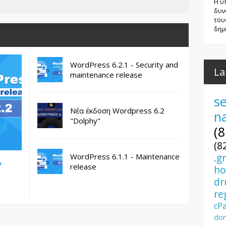
Η υ
δυν
του
δημι
WordPress 6.2.1 - Security and
La
maintenance release
se
Νέα έκδοση Wordpress 6.2
n
"Dolphy"
(8
(8
.g
WordPress 6.1.1 - Maintenance
y
release
ho
dr
re
cP
dom