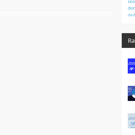
seo
dom
ded
Ra