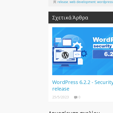
release
,
web development
,
wordpress
Σχετικά Άρθρα
WordPress 6.2.2 - Securit
release
25/5/2023
0