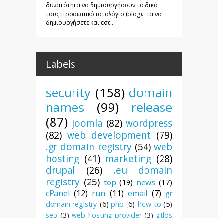
δυνατότητα να δημιουργήσουν το δικό
τους προσωπικό ιστολόγιο (blog). Για να
δημιουργήσετε και εσε...
Labels
security
(158)
domain
names
(99)
release
(87)
joomla
(82)
wordpress
(82)
web development
(79)
.gr domain registry
(54)
web
hosting
(41)
marketing
(28)
drupal
(26)
.eu domain
registry
(25)
top
(19)
news
(17)
cPanel
(12)
run
(11)
email
(7)
gr
domain registry
(6)
php
(6)
how-to
(5)
seo
(3)
web hosting provider
(3)
gtlds