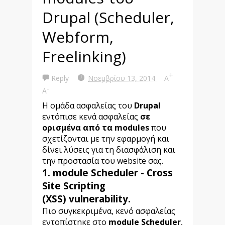
Drupal (Scheduler,
Webform,
Freelinking)
+
Reply
Νοεμβρίου 13, 2014
A
-
A
Η ομάδα ασφαλείας του
Drupal
εντόπισε κενά ασφαλείας
σε
ορισμένα από τα modules
που
σχετίζονται με την εφαρμογή και
δίνει λύσεις για τη διασφάλιση και
την προστασία του website σας.
1. module Scheduler -
Cross
Site Scripting
(XSS) vulnerability.
Πιο συγκεκριμένα, κενό ασφαλείας
εντοπίστηκε στο
module Scheduler
,