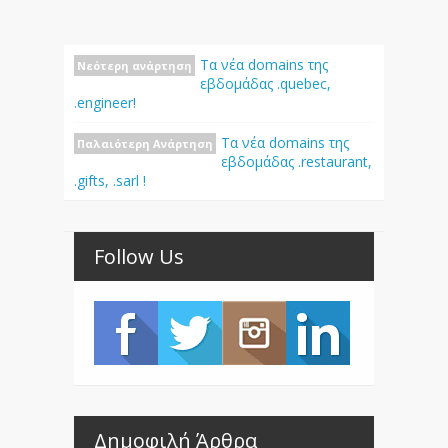
Τα νέα domains της
Νεότερη ανάρτηση
εβδομάδας .quebec,
.engineer!
Τα νέα domains της
Παλαιότερη Ανάρτηση
εβδομάδας .restaurant,
.gifts, .sarl !
Follow Us
Δημοφιλή Άρθρα