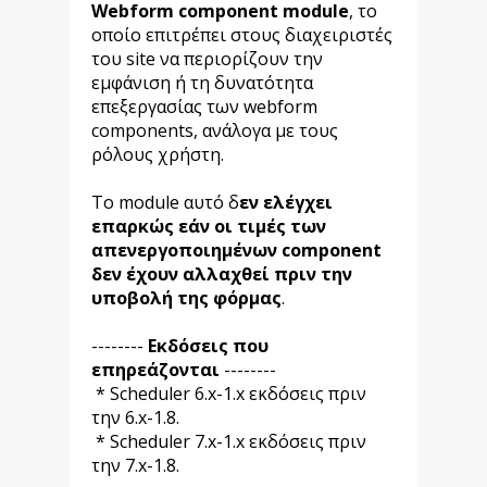
Webform component module
, το
οποίο επιτρέπει στους διαχειριστές
του site να περιορίζουν την
εμφάνιση ή τη δυνατότητα
επεξεργασίας των webform
components, ανάλογα με τους
ρόλους χρήστη.
Το module αυτό δ
εν ελέγχει
επαρκώς εάν οι τιμές των
απενεργοποιημένων component
δεν έχουν αλλαχθεί πριν την
υποβολή της φόρμας
.
--------
Εκδόσεις που
επηρεάζονται
--------
* Scheduler 6.x-1.x εκδόσεις πριν
την 6.x-1.8.
* Scheduler 7.x-1.x εκδόσεις πριν
την 7.x-1.8.