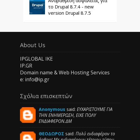
Αναβάθμιση ασφαλείας για
το Drupal 8.7.4 - new
version Drupal 8.7.5
About Us
IPGLOBAL IKE
IP.GR
Domain name & Web Hosting Services
e: info@ip.gr
Σχόλια επισκεπτών
Anonymous
said:
ΕΥΧΑΡΙΣΤΟΥΜΕ ΓΙΑ
ΤΗΝ ΕΝΗΜΕΡΩΣΗ, ΕΙΧΕ ΠΟΛΥ
ΕΝΔΙΑΦΕΡΟΝ.ΔΜ
ΘΕΟΔΩΡΟΣ
said:
Πολύ ενδιαφέρον το
άρθρο! Με ενδιαφέρουν τέτοιου τύπου