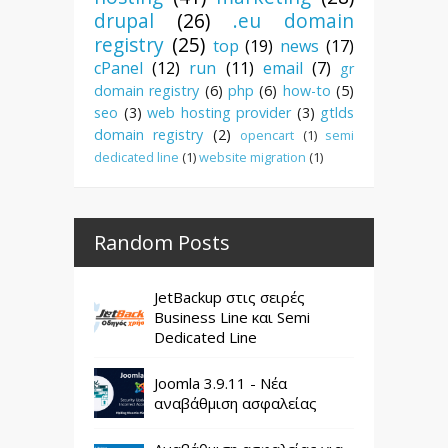
drupal
(26)
.eu domain
registry
(25)
top
(19)
news
(17)
cPanel
(12)
run
(11)
email
(7)
gr
domain registry
(6)
php
(6)
how-to
(5)
seo
(3)
web hosting provider
(3)
gtlds
domain registry
(2)
opencart
(1)
semi
dedicated line
(1)
website migration
(1)
Random Posts
JetBackup στις σειρές
Business Line και Semi
Dedicated Line
Joomla 3.9.11 - Νέα
αναβάθμιση ασφαλείας