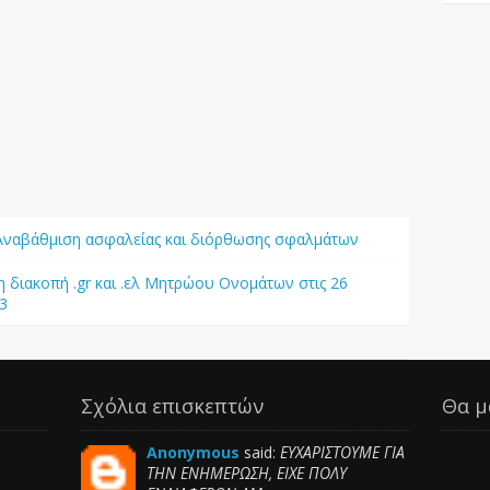
- Αναβάθμιση ασφαλείας και διόρθωσης σφαλμάτων
 διακοπή .gr και .ελ Μητρώου Ονομάτων στις 26
3
Σχόλια επισκεπτών
Θα μ
Anonymous
said:
ΕΥΧΑΡΙΣΤΟΥΜΕ ΓΙΑ
ΤΗΝ ΕΝΗΜΕΡΩΣΗ, ΕΙΧΕ ΠΟΛΥ