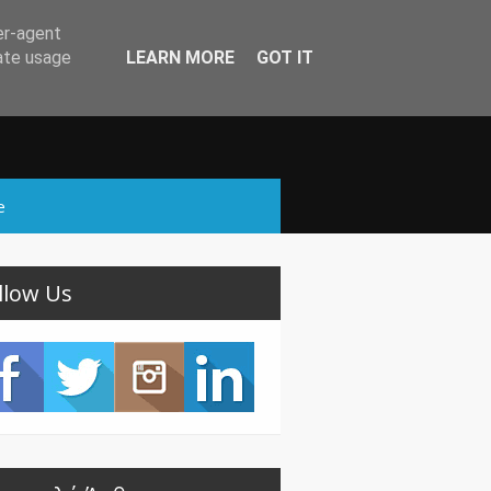
er-agent
rate usage
LEARN MORE
GOT IT
e
llow Us