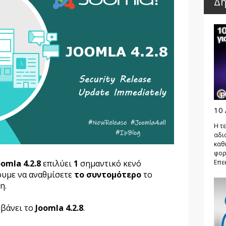
Δη
10 
Η τε
αδι
καθ
φορ
oomla 4.2.8
επιλύει
1
σημαντικό κενό
Επεκ
ουμε να αναθμίσετε
το συντομότερο
το
η.
μβάνει το
Joomla 4.2.8
.