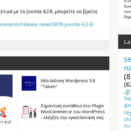
Η υ
δυν
ικά με το Joomla 4.2.8, μπορείτε να βρείτε
του
δημι
ncements/release-news/5878-joomla-4-2-8-
La
se
n
(8
Νέα έκδοση Wordpress 5.8
(8
"Tatum"
.g
ho
dr
Σημαντική ευπάθεια στο Plugin
re
WooCommerce του WordPress
- ελέγξτε την εγκατάστασή σας
cP
dom