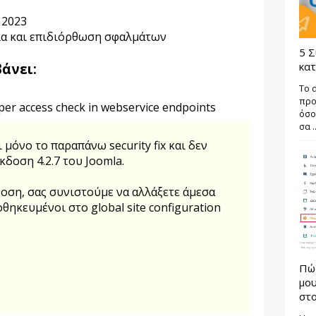
 2023
ια και επιδιόρθωση σφαλμάτων
5 Σ
κατ
άνει:
Το 
προ
per access check in webservice endpoints
όσο
σα ..
μόνο το παραπάνω security fix και δεν
κδοση 4.2.7 του Joomla.
δοση, σας συνιστούμε να αλλάξετε άμεσα
θηκευμένοι στο global site configuration
Πώ
μου
στο