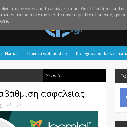
liver its services and to analyze traffic. Your IP address and us
rmance and security metrics to ensure quality of service, gene
buse.
in Names
Πακέτα web hosting
Κατοχύρωση domain nam
Fo
Αναβάθμιση ασφαλείας
+
-
23
A
A