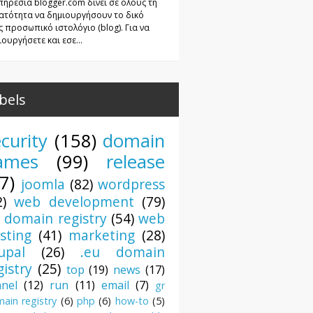
πηρεσία blogger.com δίνει σε όλους τη
ατότητα να δημιουργήσουν το δικό
ς προσωπικό ιστολόγιο (blog). Για να
ουργήσετε και εσε...
bels
curity
(158)
domain
ames
(99)
release
7)
joomla
(82)
wordpress
2)
web development
(79)
r domain registry
(54)
web
sting
(41)
marketing
(28)
upal
(26)
.eu domain
gistry
(25)
top
(19)
news
(17)
anel
(12)
run
(11)
email
(7)
gr
ain registry
(6)
php
(6)
how-to
(5)