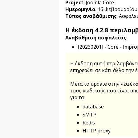
Project
: Joomla Core
Ημερομηνία
: 16 Φεβρουαρίου
Τύπος αναβάθμισης
: Ασφάλε
Η έκδοση
4.2.8
περιλαμβ
Αναβάθμιση ασφαλείας:
[20230201] - Core - Impro
Η έκδοση αυτή περιλαμβάνει 
επηρεάζει σε κάτι άλλο την έ
Μετά το update στην νέα έκ
τους κωδικούς που είναι απο
για τα:
database
SMTP
Redis
HTTP proxy