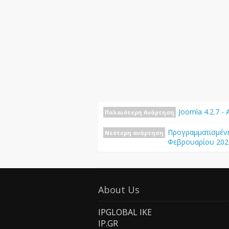
Joomla 4.2.7 
Παλαιότερη Ανάρτηση
Προγραμματισμένη
Νεότερη ανάρτηση
Φεβρουαρίου 202
About Us
IPGLOBAL IKE
IP.GR