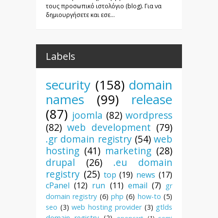
τους προσωπικό ιστολόγιο (blog). Για να
δημιουργήσετε και εσε...
Labels
security
(158)
domain
names
(99)
release
(87)
joomla
(82)
wordpress
(82)
web development
(79)
.gr domain registry
(54)
web
hosting
(41)
marketing
(28)
drupal
(26)
.eu domain
registry
(25)
top
(19)
news
(17)
cPanel
(12)
run
(11)
email
(7)
gr
domain registry
(6)
php
(6)
how-to
(5)
seo
(3)
web hosting provider
(3)
gtlds
domain registry
(2)
opencart
(1)
semi